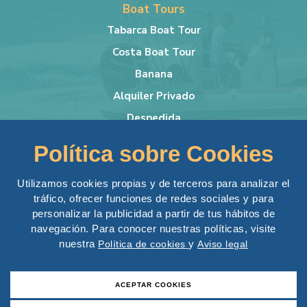
Boat Tours
Tabarca Boat Tour
Costa Boat Tour
Banana
Alquiler Privado
Despedida
Más info
Política sobre Cookies
Lancha
Condiciones Generales
Utilizamos cookies propias y de terceros para analizar el
tráfico, ofrecer funciones de redes sociales y para
Aviso Legal
personalizar la publicidad a partir de tus hábitos de
Política de Privacidad
navegación. Para conocer nuestras políticas, visite
Política de Cookies
nuestra
y
Política de cookies
Aviso legal
Desarrollo Web:
LoboCom
ACEPTAR COOKIES