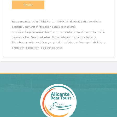
Enviar
Responsable
: AVENTURERO CATAMARAN SL
Finalidad
: Atender tu
petición y enviarte información acerca de nuestros
servicios.
Legitimación
: Nos das tu consentimiento al marcar la casilla
de aceptación.
Destinatarios
: No se cederán tus datos a terceros.
Derechos: acceder, rectificar y suprimir tus datos, así como portabilidad y
limitación u oposición a su tratamiento.