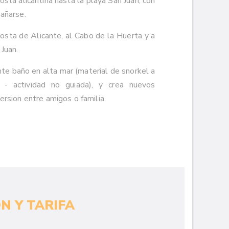
costa alicantina hasta la playa San Juan, con
bañarse.
costa de Alicante, al Cabo de la Huerta y a
Juan.
nte baño en alta mar (material de snorkel a
s - actividad no guiada), y crea nuevos
ersion entre amigos o familia.
N Y TARIFA