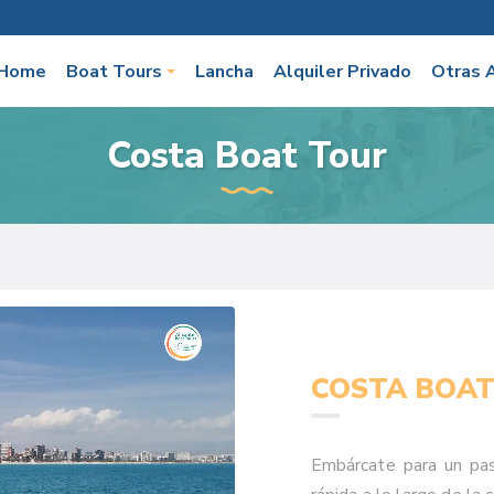
Home
Boat Tours
Lancha
Alquiler Privado
Otras 
Costa Boat Tour
COSTA BOAT
Embárcate para un pa