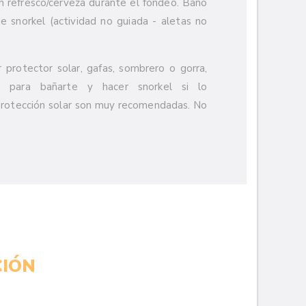
n refresco/cerveza durante el fondeo. Baño
e snorkel (actividad no guiada - aletas no
 protector solar, gafas, sombrero o gorra,
, para bañarte y hacer snorkel si lo
protección solar son muy recomendadas. No
IÓN