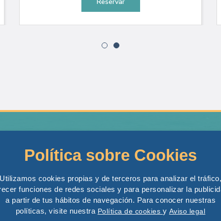
Reservar
Contacto
Boat Tours
Política sobre Cookies
Excursiones Marítimas SL
Tabarca Boat Tou
Calle Alemania n 3, 03003 Alicante
Costa Boat Tour
Utilizamos cookies propias y de terceros para analizar el tráfico
Tel: +34 694 443 820
recer funciones de redes sociales y para personalizar la publici
Banana
a partir de tus hábitos de navegación. Para conocer nuestras
Cell: +34 602 519 239
Alquiler Privado
políticas, visite nuestra
y
Política de cookies
Aviso legal