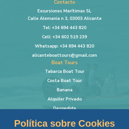
Contacto
Excursiones Marítimas SL
Calle Alemania n 3, 03003 Alicante
Tel: +34 694 443 820
Cell: +34 602 519 239
Whatsapp: +34 694 443 820
alicanteboattours@gmail.com
Boat Tours
Tabarca Boat Tour
Costa Boat Tour
Banana
Alquiler Privado
Despedida
Más info
Política sobre Cookies
Lancha