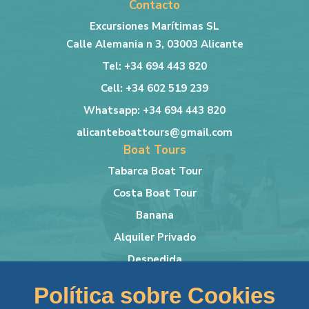
Contacto
Excursiones Marítimas SL
Calle Alemania n 3, 03003 Alicante
Tel: +34 694 443 820
Cell: +34 602 519 239
Whatsapp: +34 694 443 820
alicanteboattours@gmail.com
Boat Tours
Tabarca Boat Tour
Costa Boat Tour
Banana
Alquiler Privado
Despedida
Más info
Política sobre Cookies
Lancha