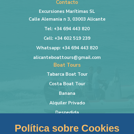
Contacto
Excursiones Marítimas SL
Calle Alemania n 3, 03003 Alicante
Tel: +34 694 443 820
Cell: +34 602 519 239
Whatsapp: +34 694 443 820
alicanteboattours@gmail.com
Boat Tours
Tabarca Boat Tour
Costa Boat Tour
Banana
Alquiler Privado
Despedida
Más info
Política sobre Cookies
Lancha