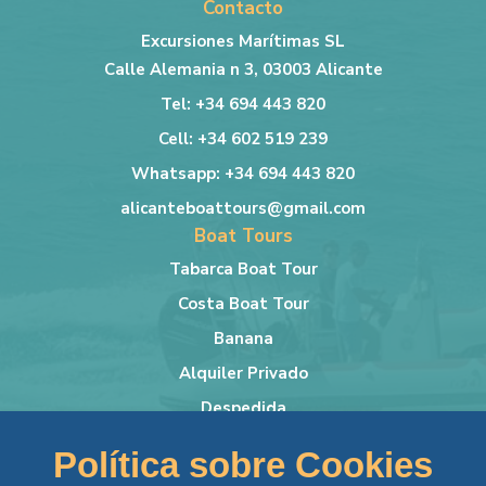
Contacto
Excursiones Marítimas SL
Calle Alemania n 3, 03003 Alicante
Tel: +34 694 443 820
Cell: +34 602 519 239
Whatsapp: +34 694 443 820
alicanteboattours@gmail.com
Boat Tours
Tabarca Boat Tour
Costa Boat Tour
Banana
Alquiler Privado
Despedida
Más info
Política sobre Cookies
Lancha