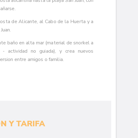
costa alicantina hasta la playa San Juan, con
bañarse.
costa de Alicante, al Cabo de la Huerta y a
Juan.
nte baño en alta mar (material de snorkel a
s - actividad no guiada), y crea nuevos
ersion entre amigos o familia.
N Y TARIFA