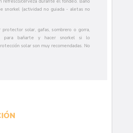
n refresco/cerveza durante el fondeo. Baño
e snorkel (actividad no guiada - aletas no
 protector solar, gafas, sombrero o gorra,
, para bañarte y hacer snorkel si lo
protección solar son muy recomendadas. No
IÓN