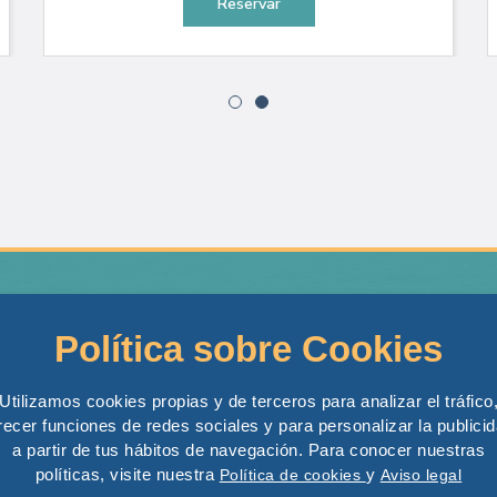
Reservar
Contacto
Boat Tours
Política sobre Cookies
Excursiones Marítimas SL
Tabarca Boat Tou
Calle Alemania n 3, 03003 Alicante
Costa Boat Tour
Utilizamos cookies propias y de terceros para analizar el tráfico
Tel: +34 694 443 820
recer funciones de redes sociales y para personalizar la publici
Banana
a partir de tus hábitos de navegación. Para conocer nuestras
Cell: +34 602 519 239
Alquiler Privado
políticas, visite nuestra
y
Política de cookies
Aviso legal