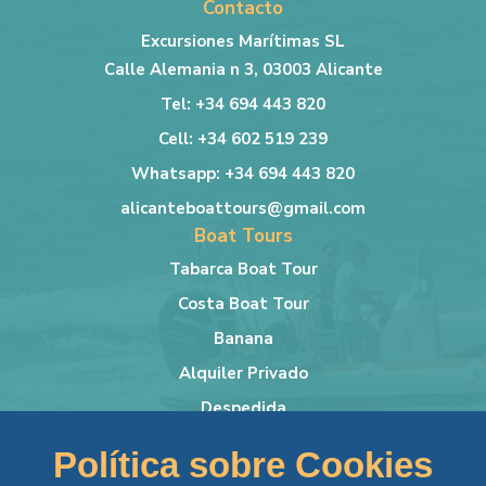
Contacto
Excursiones Marítimas SL
Calle Alemania n 3, 03003 Alicante
Tel: +34 694 443 820
Cell: +34 602 519 239
Whatsapp: +34 694 443 820
alicanteboattours@gmail.com
Boat Tours
Tabarca Boat Tour
Costa Boat Tour
Banana
Alquiler Privado
Despedida
Más info
Política sobre Cookies
Lancha