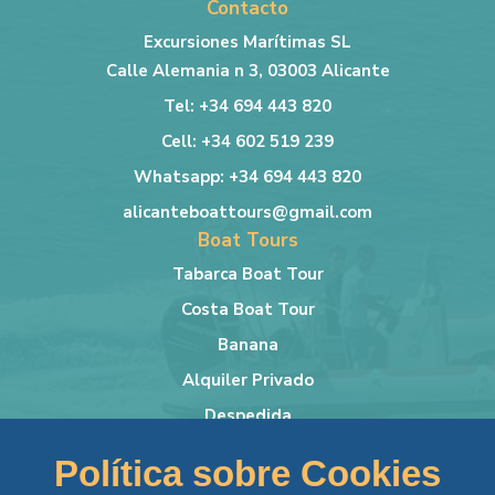
Contacto
Excursiones Marítimas SL
Calle Alemania n 3, 03003 Alicante
Tel: +34 694 443 820
Cell: +34 602 519 239
Whatsapp: +34 694 443 820
alicanteboattours@gmail.com
Boat Tours
Tabarca Boat Tour
Costa Boat Tour
Banana
Alquiler Privado
Despedida
Más info
Política sobre Cookies
Lancha