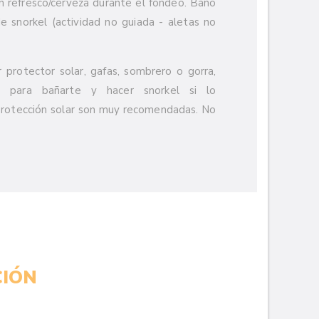
n refresco/cerveza durante el fondeo. Baño
e snorkel (actividad no guiada - aletas no
 protector solar, gafas, sombrero o gorra,
, para bañarte y hacer snorkel si lo
protección solar son muy recomendadas. No
IÓN