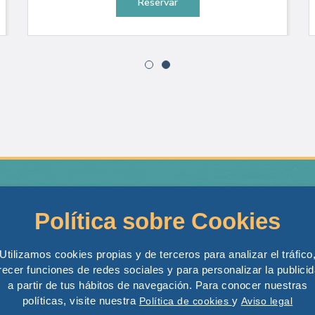
Reservar
Contacto
Boat Tours
Política sobre Cookies
Excursiones Marítimas SL
Tabarca Boat Tou
Calle Alemania n 3, 03003 Alicante
Costa Boat Tour
Utilizamos cookies propias y de terceros para analizar el tráfico
Tel: +34 694 443 820
recer funciones de redes sociales y para personalizar la publici
Banana
a partir de tus hábitos de navegación. Para conocer nuestras
Cell: +34 602 519 239
Alquiler Privado
políticas, visite nuestra
y
Política de cookies
Aviso legal