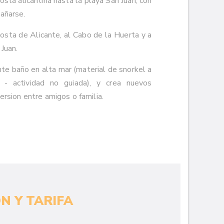
costa alicantina hasta la playa San Juan, con
bañarse.
costa de Alicante, al Cabo de la Huerta y a
Juan.
nte baño en alta mar (material de snorkel a
s - actividad no guiada), y crea nuevos
ersion entre amigos o familia.
N Y TARIFA