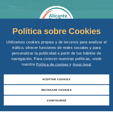
Política sobre Cookies
Utilizamos cookies propias y de terceros para analizar el
Kontakt
tráfico, ofrecer funciones de redes sociales y para
Excursiones Marítimas SL
personalizar la publicidad a partir de tus hábitos de
Calle Alemania n 3, 03003 Alicante
navegación. Para conocer nuestras políticas, visite
nuestra
y
Política de cookies
Aviso legal
Tel: +34 694 443 820
Cell: +34 602 519 239
ACEPTAR COOKIES
Whatsapp: +34 694 443 820
RECHAZAR COOKIES
alicanteboattours@gmail.com
Boat Tours
CONFIGURAR
Tabarca Boat Tour