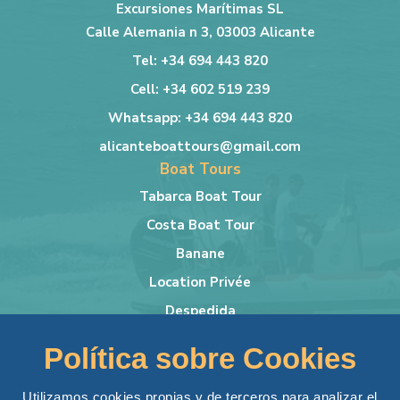
Excursiones Marítimas SL
Calle Alemania n 3, 03003 Alicante
Tel: +34 694 443 820
Cell: +34 602 519 239
Whatsapp: +34 694 443 820
alicanteboattours@gmail.com
Boat Tours
Tabarca Boat Tour
Costa Boat Tour
Banane
Location Privée
Despedida
Plus d'infos
Política sobre Cookies
Bateau
Conditions générales
Utilizamos cookies propias y de terceros para analizar el