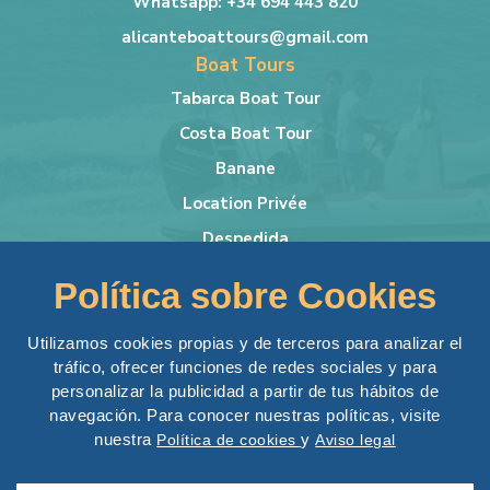
Whatsapp: +34 694 443 820
alicanteboattours@gmail.com
Boat Tours
Tabarca Boat Tour
Costa Boat Tour
Banane
Location Privée
Despedida
Plus d'infos
Política sobre Cookies
Bateau
Conditions générales
Utilizamos cookies propias y de terceros para analizar el
tráfico, ofrecer funciones de redes sociales y para
Mentions légales
personalizar la publicidad a partir de tus hábitos de
Politique de Confidentialité
navegación. Para conocer nuestras políticas, visite
Politique relative aux cookies
nuestra
y
Política de cookies
Aviso legal
Desarrollo Web:
LoboCom